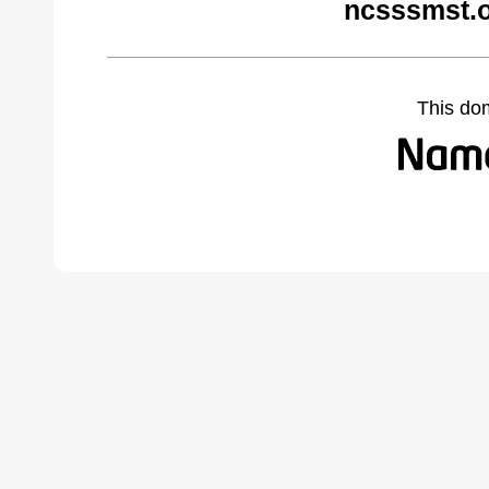
ncsssmst.o
This do