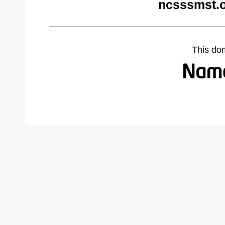
ncsssmst.o
This do